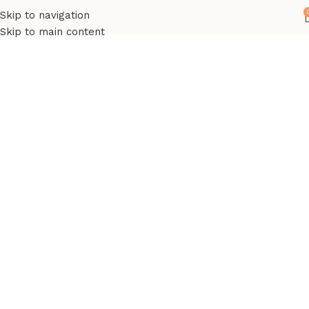
Conheça mais produtos
Skip to navigation
no
Categoria
Emblemas
Skip to main content
Emblemas decorativos
para Carros e Motos