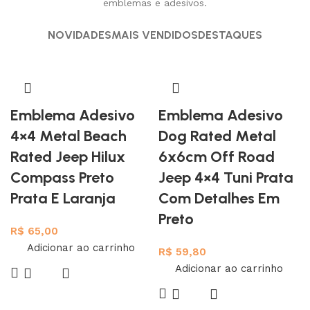
emblemas e adesivos.
sua moto.
NOVIDADES
MAIS VENDIDOS
DESTAQUES
Mais informações
Emblema Adesivo
Emblema Adesivo
4×4 Metal Beach
Dog Rated Metal
Rated Jeep Hilux
6x6cm Off Road
Mais infiormações
Compass Preto
Jeep 4×4 Tuni Prata
Prata E Laranja
Com Detalhes Em
Preto
R$
65,00
Adicionar ao carrinho
R$
59,80
Adicionar ao carrinho