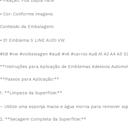
• Fixação: Fita Dupla Face
• Cor: Conforme imagens
Conteúdo da Embalagem:
• 01 Emblema S LINE AUDI VW
#tdi #vw #volkswagen #audi #v6 #carros Audi A1 A3 A4 A5 S
**Instruções para Aplicação de Emblemas Adesivos Automot
**Passos para Aplicação:**
1. **Limpeza da Superfície:**
– Utilize uma esponja macia e água morna para remover suje
2. **Secagem Completa da Superfície:**