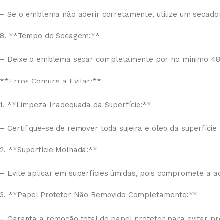
– Se o emblema não aderir corretamente, utilize um secado
8. **Tempo de Secagem:**
– Deixe o emblema secar completamente por no mínimo 48 h
**Erros Comuns a Evitar:**
1. **Limpeza Inadequada da Superfície:**
– Certifique-se de remover toda sujeira e óleo da superfície
2. **Superfície Molhada:**
– Evite aplicar em superfícies úmidas, pois compromete a 
3. **Papel Protetor Não Removido Completamente:**
– Garanta a remoção total do papel protetor para evitar p