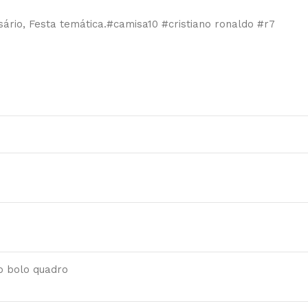
rsário, Festa temática.#camisa10 #cristiano ronaldo #r7
po bolo quadro