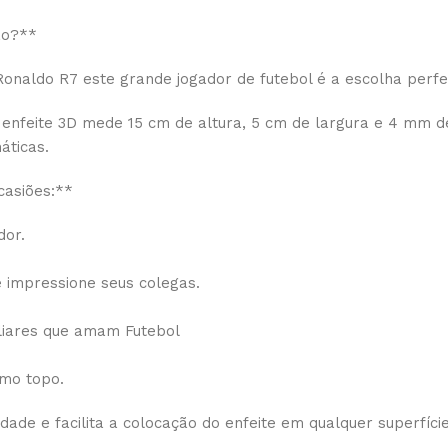
ão?**
 Ronaldo R7 este grande jogador de futebol é a escolha perfe
ste enfeite 3D mede 15 cm de altura, 5 cm de largura e 4 mm
áticas.
casiões:**
dor.
e impressione seus colegas.
liares que amam Futebol
omo topo.
ade e facilita a colocação do enfeite em qualquer superfície