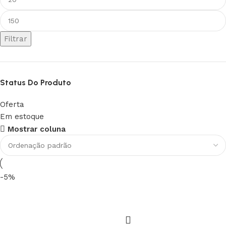
Filtrar
Status Do Produto
Oferta
Em estoque
Upholstered chair
Mostrar coluna
Discount 10%
Shop Now
-5%